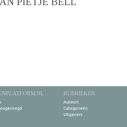
AN PIETJE BELL
ENPLATFORM.NL
RUBRIEKEN
s
Auteurs
toegevoegd
Categorieën
Uitgevers