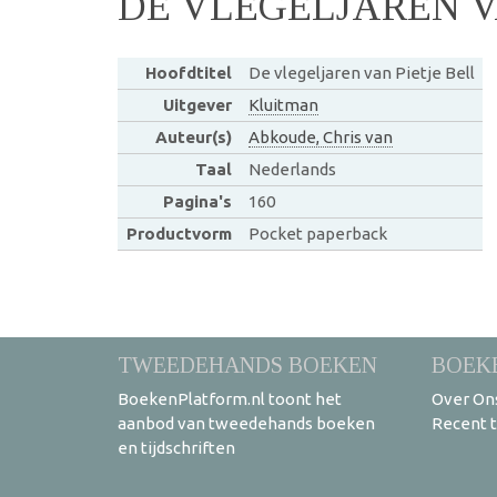
DE VLEGELJAREN V
Hoofdtitel
De vlegeljaren van Pietje Bell
Uitgever
Kluitman
Auteur(s)
Abkoude, Chris van
Taal
Nederlands
Pagina's
160
Productvorm
Pocket paperback
TWEEDEHANDS BOEKEN
BOEK
BoekenPlatform.nl toont het
Over On
aanbod van tweedehands boeken
Recent 
en tijdschriften