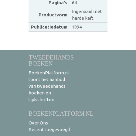
Pagina's
64
Ingenaaid met
Productvorm
harde kaft
Publicatiedatum
1994
TWEEDEHANDS
BOEKEN
BoekenPlatform.nl
toont het aanbod
van tweedehands
boeken en
tijdschriften
BOEKENPLATFORM.NL
Over Ons
Recent toegevoegd