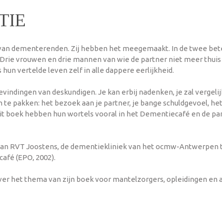
TIE
rs van dementerenden. Zij hebben het meegemaakt. In de twee be
 Drie vrouwen en drie mannen van wie de partner niet meer thui
s hun vertelde leven zelf in alle dappere eerlijkheid.
vindingen van deskundigen. Je kan erbij nadenken, je zal vergelij
n te pakken: het bezoek aan je partner, je bange schuldgevoel, he
 boek hebben hun wortels vooral in het Dementiecafé en de part
van RVT Joostens, de dementiekliniek van het ocmw-Antwerpen t
afé (EPO, 2002).
over het thema van zijn boek voor mantelzorgers, opleidingen en 