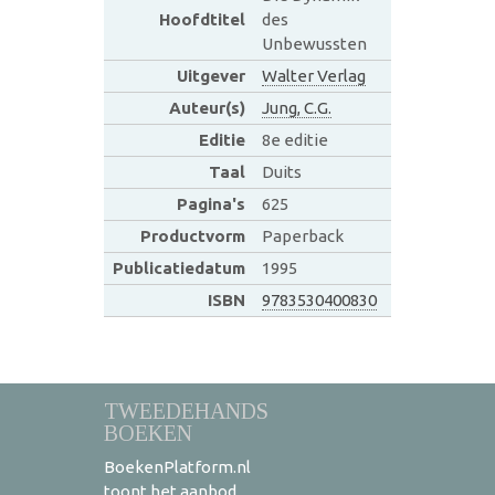
Hoofdtitel
des
Unbewussten
Uitgever
Walter Verlag
Auteur(s)
Jung, C.G.
Editie
8e editie
Taal
Duits
Pagina's
625
Productvorm
Paperback
Publicatiedatum
1995
ISBN
9783530400830
TWEEDEHANDS
BOEKEN
BoekenPlatform.nl
toont het aanbod