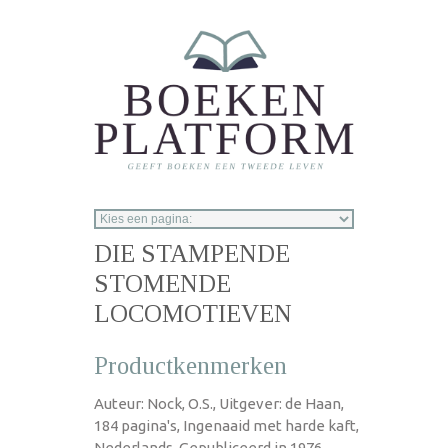
Overslaan en naar de inhoud gaan
DIE STAMPENDE
STOMENDE
LOCOMOTIEVEN
Productkenmerken
Auteur: Nock, O.S., Uitgever: de Haan,
184 pagina's, Ingenaaid met harde kaft,
Nederlands, Gepubliceerd in 1976.