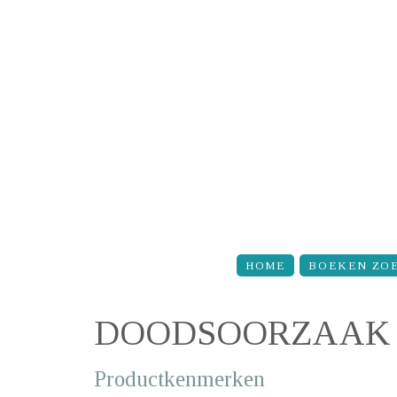
Overslaan en naar de inhoud gaan
HOME
BOEKEN ZO
DOODSOORZAAK
Productkenmerken