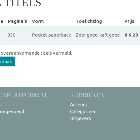
TITELS
ie
Pagina's
Vorm
Toelichting
Prijs
330
Pocket paperback
Zeer goed, kaft goed
€ 6.20
 overeenkomende titels vermeld.
rzaak
ENPLATFORM.NL
RUBRIEKEN
s
Auteurs
toegevoegd
Categorieën
Uitgevers