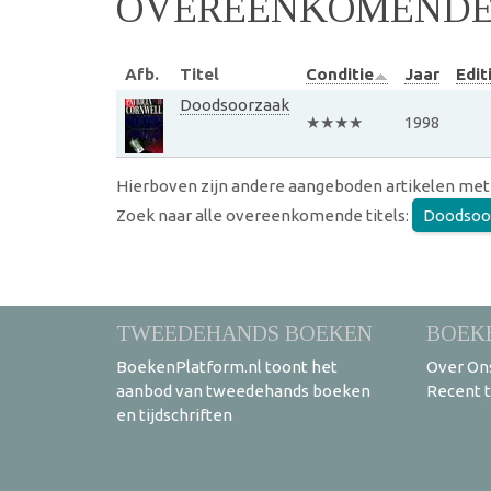
OVEREENKOMENDE 
Afb.
Titel
Conditie
Jaar
Edit
Doodsoorzaak
★★★★
1998
Hierboven zijn andere aangeboden artikelen met
Zoek naar alle overeenkomende titels:
Doodsoo
TWEEDEHANDS BOEKEN
BOEK
BoekenPlatform.nl toont het
Over On
aanbod van tweedehands boeken
Recent 
en tijdschriften