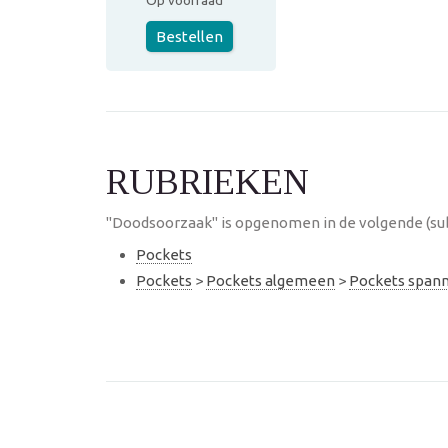
Op voorraad
Bestellen
RUBRIEKEN
"Doodsoorzaak" is opgenomen in de volgende (su
Pockets
Pockets
>
Pockets algemeen
>
Pockets span