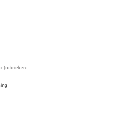
b-)rubrieken:
ning