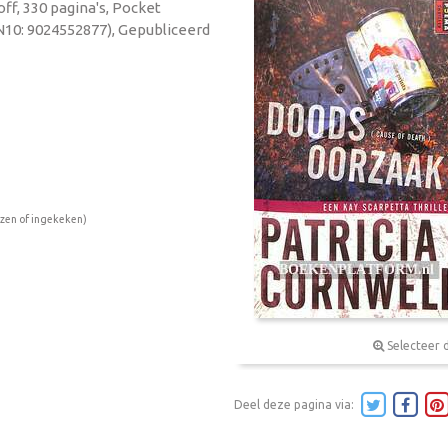
off, 330 pagina's, Pocket
N10: 9024552877), Gepubliceerd
ezen of ingekeken)
Selecteer 
Deel deze pagina via: