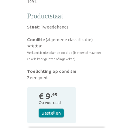
1991.
Productstaat
Staat
: Tweedehands
Conditie
(algemene classificatie)
★★★★
Verkeert in uitstekende conditie (is meestal maar een
enkele keer gelezen of ingekeken)
Toelichting op conditie
Zeer goed.
€ 9
,95
Op voorraad
Bestellen