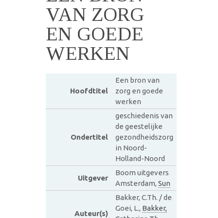
VAN ZORG
EN GOEDE
WERKEN
Een bron van
Hoofdtitel
zorg en goede
werken
geschiedenis van
de geestelijke
Ondertitel
gezondheidszorg
in Noord-
Holland-Noord
Boom uitgevers
Uitgever
Amsterdam,
Sun
Bakker, C.Th. / de
Goei, L.,
Bakker,
Auteur(s)