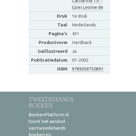
Catharina Th. -
Goei Leonie de
Druk
1e druk
Taal
Nederlands
Pagina's
431
Productvorm
Hardback
Geïllustreerd
Ja
Publicatiedatum
01-2002
ISBN
9789058750891
TWEEDEHANDS
BOEKEN
BoekenPlatform.nl
toont het aanbod
van tweedehands
boeken en