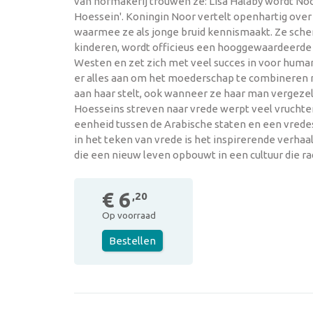
van hofmakerij trouwen ze: Lisa Halaby wordt Noor
Hoessein'. Koningin Noor vertelt openhartig over
waarmee ze als jonge bruid kennismaakt. Ze schen
kinderen, wordt officieus een hooggewaardeerde
Westen en zet zich met veel succes in voor human
er alles aan om het moederschap te combineren m
aan haar stelt, ook wanneer ze haar man vergezelt
Hoesseins streven naar vrede werpt veel vruchte
eenheid tussen de Arabische staten en een vrede
in het teken van vrede is het inspirerende verha
die een nieuw leven opbouwt in een cultuur die rad
€ 6
,20
Op voorraad
Bestellen