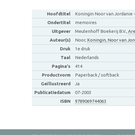
Hoofdtitel
Koningin Noor van Jordanie -
Ondertitel
memoires
Uitgever
Meulenhoff Boekerij B.V.,
Ar
Auteur(s)
Noor,
Koningin, Noor van Jor
Druk
1e druk
Taal
Nederlands
Pagina's
414
Productvorm
Paperback / softback
Geïllustreerd
Ja
Publicatiedatum
07-2003
ISBN
9789069744063