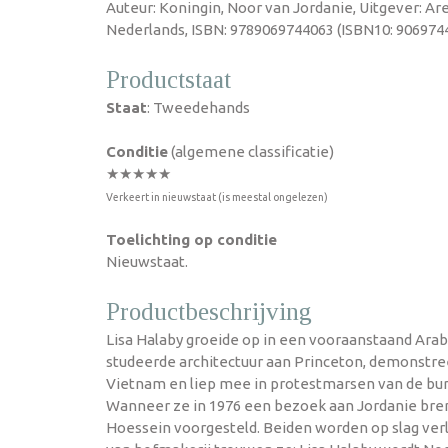
Auteur: Koningin, Noor van Jordanie, Uitgever: Are
Nederlands, ISBN: 9789069744063 (ISBN10: 9069744
Productstaat
Staat
: Tweedehands
Conditie
(algemene classificatie)
★★★★★
Verkeert in nieuwstaat (is meestal ongelezen)
Toelichting op conditie
Nieuwstaat.
Productbeschrijving
Lisa Halaby groeide op in een vooraanstaand Ara
studeerde architectuur aan Princeton, demonstre
Vietnam en liep mee in protestmarsen van de b
Wanneer ze in 1976 een bezoek aan Jordanie bren
Hoessein voorgesteld. Beiden worden op slag verl