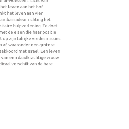
 al-Hoessein, 'Licht van
 het leven aan het hof
kt het leven aan vier
 ambassadeur richting het
itaire hulpverlening. Ze doet
et de eisen die haar positie
 op zijn talrijke vredesmissies.
n af, waaronder een grotere
sakkoord met Israel. Een leven
al van een daadkrachtige vrouw
icaal verschilt van de hare.