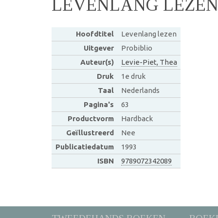
LEVENLANG LEZE
Hoofdtitel
Levenlang lezen
Uitgever
Probiblio
Auteur(s)
Levie-Piet, Thea
Druk
1e druk
Taal
Nederlands
Pagina's
63
Productvorm
Hardback
Geïllustreerd
Nee
Publicatiedatum
1993
ISBN
9789072342089