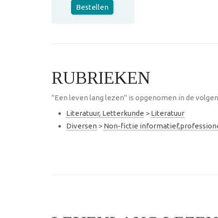
Bestellen
RUBRIEKEN
"Een leven lang lezen" is opgenomen in de volgen
Literatuur, Letterkunde
>
Literatuur
Diversen
>
Non-fictie informatief,professio