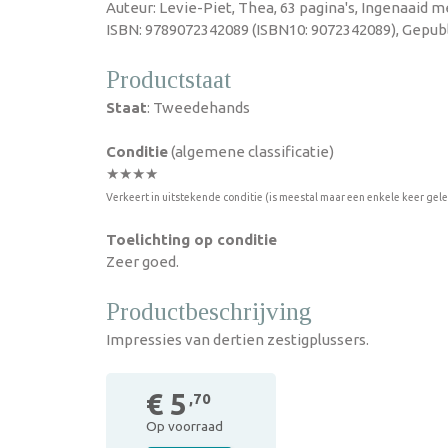
Auteur: Levie-Piet, Thea, 63 pagina's, Ingenaaid m
ISBN: 9789072342089 (ISBN10: 9072342089), Gepubl
Productstaat
Staat
: Tweedehands
Conditie
(algemene classificatie)
★★★★
Verkeert in uitstekende conditie (is meestal maar een enkele keer gel
Toelichting op conditie
Zeer goed.
Productbeschrijving
Impressies van dertien zestigplussers.
€ 5
,70
Op voorraad