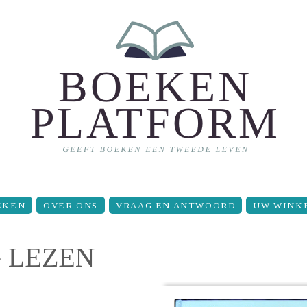
EKEN
OVER ONS
VRAAG EN ANTWOORD
UW WINK
 LEZEN