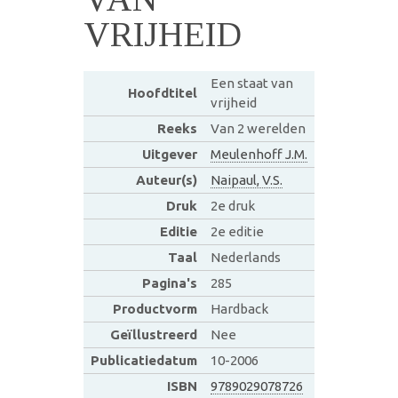
VRIJHEID
Een staat van
Hoofdtitel
vrijheid
Reeks
Van 2 werelden
Uitgever
Meulenhoff J.M.
Auteur(s)
Naipaul, V.S.
Druk
2e druk
Editie
2e editie
Taal
Nederlands
Pagina's
285
Productvorm
Hardback
Geïllustreerd
Nee
Publicatiedatum
10-2006
ISBN
9789029078726