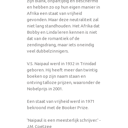
zijn blank, onpartijdig en beschermd
en hebben zo op hun eigen manier in
Afrika een staat van vrijheid
gevonden. Maar deze neutraliteit zal
niet lang standhouden. Het Afrika dat
Bobby en Linda leren kennen is niet
dat van de romantiek of de
zendingsdrang, maar iets oneindig
veel dubbelzinnigers.
V.S. Naipaul werd in 1932 in Trinidad
geboren. Hij heeft meer dan twintig
boeken op zijn naam staan en
ontving talloze prijzen, waaronder de
Nobelprijs in 2001.
Een staat van vrijheid werd in 1971
bekroond met de Booker Prize.
'Naipaul is een meesterlijk schrijver.' -
J.M. Coetzee