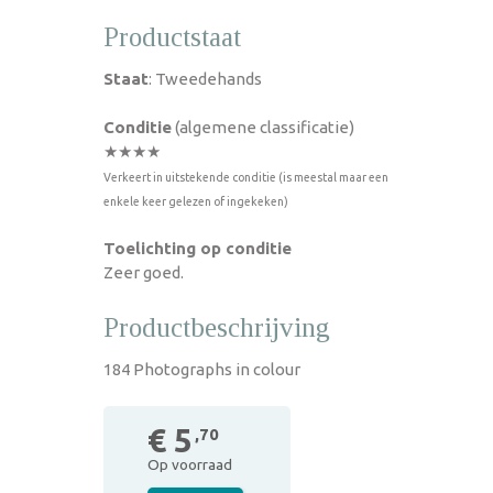
Productstaat
Staat
: Tweedehands
Conditie
(algemene classificatie)
★★★★
Verkeert in uitstekende conditie (is meestal maar een
enkele keer gelezen of ingekeken)
Toelichting op conditie
Zeer goed.
Productbeschrijving
184 Photographs in colour
€ 5
,70
Op voorraad