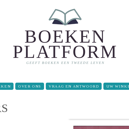
EKEN
OVER ONS
VRAAG EN ANTWOORD
UW WINK
RS