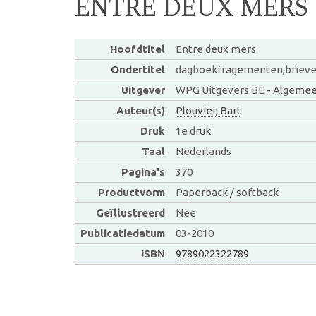
ENTRE DEUX MERS
Hoofdtitel
Entre deux mers
Ondertitel
dagboekfragementen,brieve
Uitgever
WPG Uitgevers BE - Algeme
Auteur(s)
Plouvier, Bart
Druk
1e druk
Taal
Nederlands
Pagina's
370
Productvorm
Paperback / softback
Geïllustreerd
Nee
Publicatiedatum
03-2010
ISBN
9789022322789