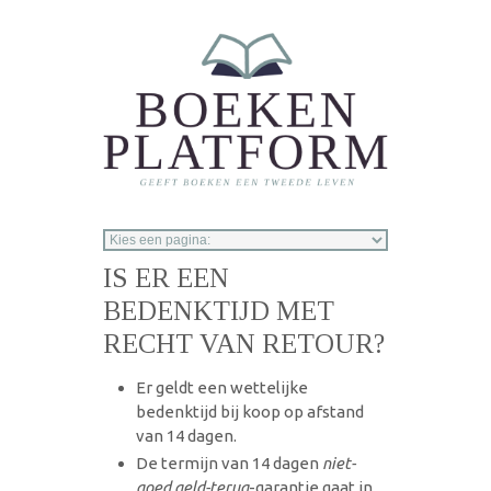
Overslaan en naar de inhoud gaan
IS ER EEN
BEDENKTIJD MET
RECHT VAN RETOUR?
Er geldt een wettelijke
bedenktijd bij koop op afstand
van 14 dagen.
De termijn van 14 dagen
niet-
goed geld-terug
-garantie gaat in