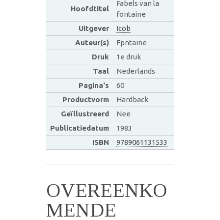
Fabels van la
Hoofdtitel
fontaine
Uitgever
Icob
Auteur(s)
Fpntaine
Druk
1e druk
Taal
Nederlands
Pagina's
60
Productvorm
Hardback
Geïllustreerd
Nee
Publicatiedatum
1983
ISBN
9789061131533
OVEREENKO
MENDE