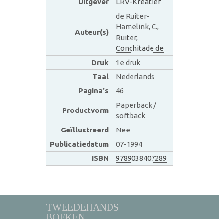
Uitgever
LRV-Kreatief
de Ruiter-
Hamelink, C.,
Auteur(s)
Ruiter,
Conchitade de
Druk
1e druk
Taal
Nederlands
Pagina's
46
Paperback /
Productvorm
softback
Geïllustreerd
Nee
Publicatiedatum
07-1994
ISBN
9789038407289
TWEEDEHANDS
BOEKEN