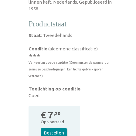
linnen kaft, Nederlands, Gepubliceerd in
1958.
Productstaat
Staat
: Tweedehands
Conditie
(algemene classificatie)
★★★
Verkeert in goede conditie (Geen missende pagina's of
serieuze beschadigingen, kan lichte gebruiksporen
vertonen)
Toelichting op conditie
Goed.
€ 7
,20
Op voorraad
Bestellen