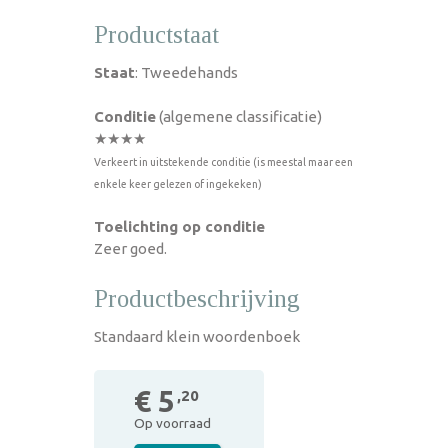
Productstaat
Staat
: Tweedehands
Conditie
(algemene classificatie)
★★★★
Verkeert in uitstekende conditie (is meestal maar een
enkele keer gelezen of ingekeken)
Toelichting op conditie
Zeer goed.
Productbeschrijving
Standaard klein woordenboek
€ 5
,20
Op voorraad