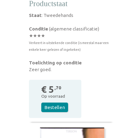
Productstaat
Staat
: Tweedehands
Conditie
(algemene classificatie)
★★★★
Verkeert in uitstekende conditie (is meestal maar een
enkele keer gelezen of ingekeken)
Toelichting op conditie
Zeer goed.
€ 5
,70
Op voorraad
Bestellen