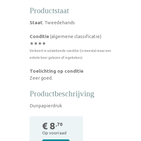
Productstaat
Staat
: Tweedehands
Conditie
(algemene classificatie)
★★★★
Verkeert in uitstekende conditie (is meestal maar een
enkele keer gelezen of ingekeken)
Toelichting op conditie
Zeer goed.
Productbeschrijving
Dunpapierdruk
€ 8
,70
Op voorraad