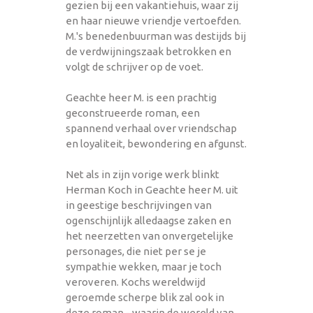
gezien bij een vakantiehuis, waar zij
en haar nieuwe vriendje vertoefden.
M.'s benedenbuurman was destijds bij
de verdwijningszaak betrokken en
volgt de schrijver op de voet.
Geachte heer M. is een prachtig
geconstrueerde roman, een
spannend verhaal over vriendschap
en loyaliteit, bewondering en afgunst.
Net als in zijn vorige werk blinkt
Herman Koch in Geachte heer M. uit
in geestige beschrijvingen van
ogenschijnlijk alledaagse zaken en
het neerzetten van onvergetelijke
personages, die niet per se je
sympathie wekken, maar je toch
veroveren. Kochs wereldwijd
geroemde scherpe blik zal ook in
deze roman - waarin de wereld van