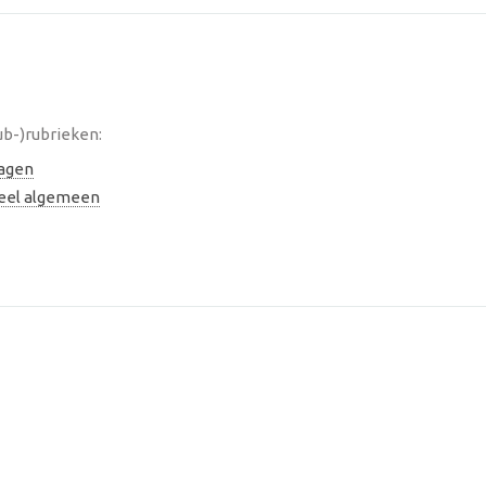
ub-)rubrieken:
lagen
neel algemeen