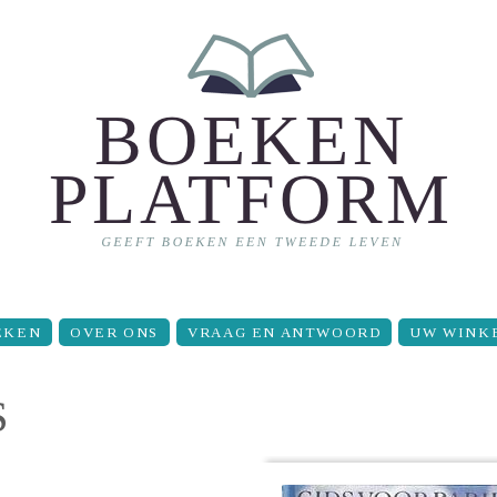
EKEN
OVER ONS
VRAAG EN ANTWOORD
UW WINK
S