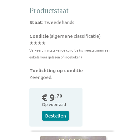
Productstaat
Staat
: Tweedehands
Conditie
(algemene classificatie)
★★★★
Verkeert in uitstekende conditie (is meestal maar een
enkele keer gelezen of ingekeken)
Toelichting op conditie
Zeer goed.
€ 9
,70
Op voorraad
Bestellen