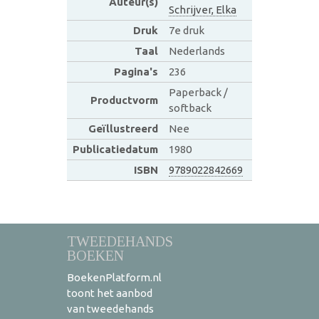
Auteur(s)
Schrijver, Elka
Druk
7e druk
Taal
Nederlands
Pagina's
236
Paperback /
Productvorm
softback
Geïllustreerd
Nee
Publicatiedatum
1980
ISBN
9789022842669
TWEEDEHANDS
BOEKEN
BoekenPlatform.nl
toont het aanbod
van tweedehands