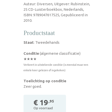
Auteur: Diversen, Uitgever: Rubinstein,
25 CD-Luisterboekbox, Nederlands,
ISBN: 9789047617525, Gepubliceerd in
2010.
Productstaat
Staat
: Tweedehands
Conditie
(algemene classificatie)
★★★★
Verkeert in uitstekende conditie (is meestal maar een
enkele keer gelezen of ingekeken)
Toelichting op conditie
Zeer goed.
€ 19
,95
Op voorraad