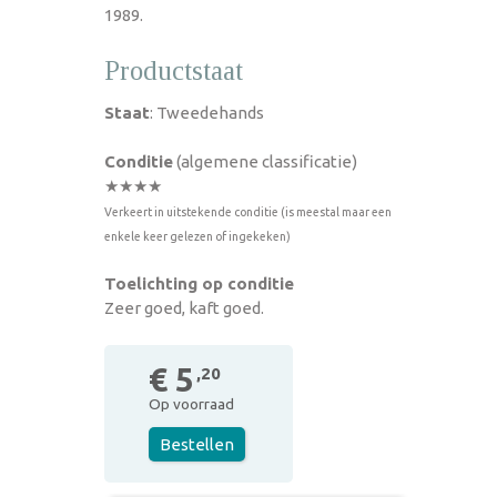
1989.
Productstaat
Staat
: Tweedehands
Conditie
(algemene classificatie)
★★★★
Verkeert in uitstekende conditie (is meestal maar een
enkele keer gelezen of ingekeken)
Toelichting op conditie
Zeer goed, kaft goed.
€ 5
,20
Op voorraad
Bestellen