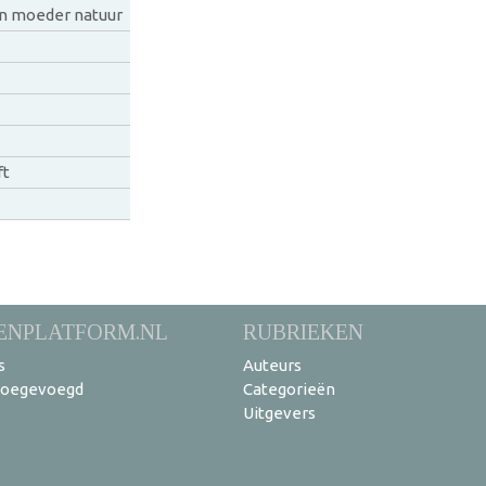
an moeder natuur
ft
ENPLATFORM.NL
RUBRIEKEN
s
Auteurs
toegevoegd
Categorieën
Uitgevers