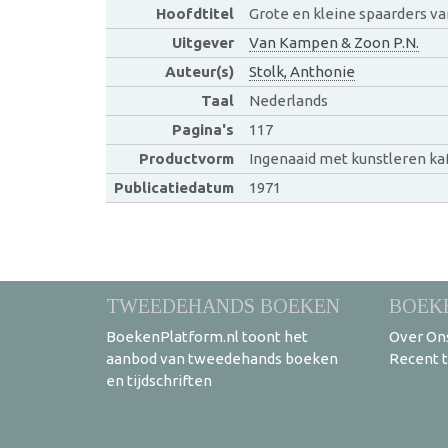
Hoofdtitel
Grote en kleine spaarders v
Uitgever
Van Kampen & Zoon P.N.
Auteur(s)
Stolk, Anthonie
Taal
Nederlands
Pagina's
117
Productvorm
Ingenaaid met kunstleren ka
Publicatiedatum
1971
TWEEDEHANDS BOEKEN
BOEK
BoekenPlatform.nl toont het
Over On
aanbod van tweedehands boeken
Recent 
en tijdschriften