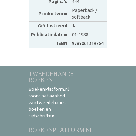
Pagina's
444
Paperback /
Productvorm
softback
Geïllustreerd
Ja
Publicatiedatum
01-1988
ISBN
9789061319764
TWEEDEHANDS
BOEKEN
BoekenPlatform.nl
toont het aanbod
van tweedehands
boeken en
tijdschriften
BOEKENPLATFORM.NL