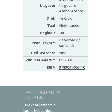
Ambo/Anthos
Uitgever
Uitgevers,
Ambo
,
Anthos
Druk
1e druk
Taal
Nederlands
Pagina's
160
Paperback /
Productvorm
softback
Geïllustreerd
Nee
Publicatiedatum
01-2001
ISBN
9789041406170
TWEEDEHANDS
BOEKEN
BoekenPlatform.nl
toont het aanbod