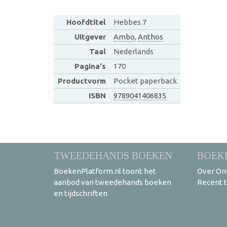
Hoofdtitel
Hebbes 7
Uitgever
Ambo
,
Anthos
Taal
Nederlands
Pagina's
170
Productvorm
Pocket paperback
ISBN
9789041406835
TWEEDEHANDS BOEKEN
BOEK
BoekenPlatform.nl toont het
Over On
aanbod van tweedehands boeken
Recent 
en tijdschriften