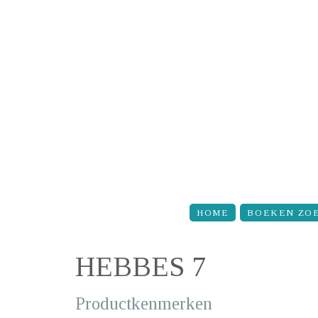
Overslaan en naar de inhoud gaan
HOME
BOEKEN ZO
HEBBES 7
Productkenmerken