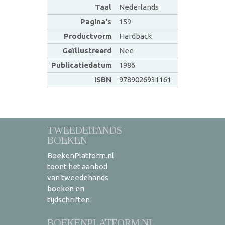
Taal
Nederlands
Pagina's
159
Productvorm
Hardback
Geïllustreerd
Nee
Publicatiedatum
1986
ISBN
9789026931161
TWEEDEHANDS
BOEKEN
BoekenPlatform.nl
toont het aanbod
van tweedehands
boeken en
tijdschriften
BOEKENPLATFORM.NL