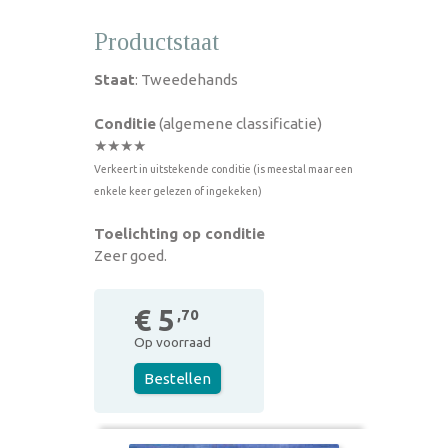
Productstaat
Staat
: Tweedehands
Conditie
(algemene classificatie)
★★★★
Verkeert in uitstekende conditie (is meestal maar een
enkele keer gelezen of ingekeken)
Toelichting op conditie
Zeer goed.
€ 5
,70
Op voorraad
Bestellen