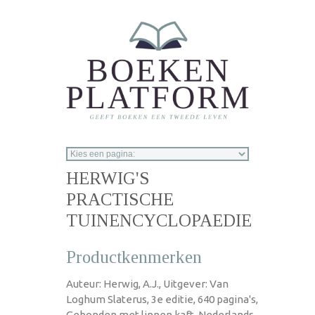
Overslaan en naar de inhoud gaan
HERWIG'S
PRACTISCHE
TUINENCYCLOPAEDIE
Productkenmerken
Auteur: Herwig, A.J., Uitgever: Van
Loghum Slaterus, 3e editie, 640 pagina's,
Gebonden met linnen kaft, Nederlands,