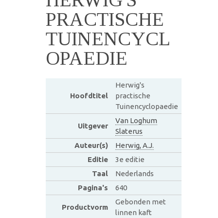
PRACTISCHE
TUINENCYCL
OPAEDIE
Herwig's
Hoofdtitel
practische
Tuinencyclopaedie
Van Loghum
Uitgever
Slaterus
Auteur(s)
Herwig, A.J.
Editie
3e editie
Taal
Nederlands
Pagina's
640
Gebonden met
Productvorm
linnen kaft