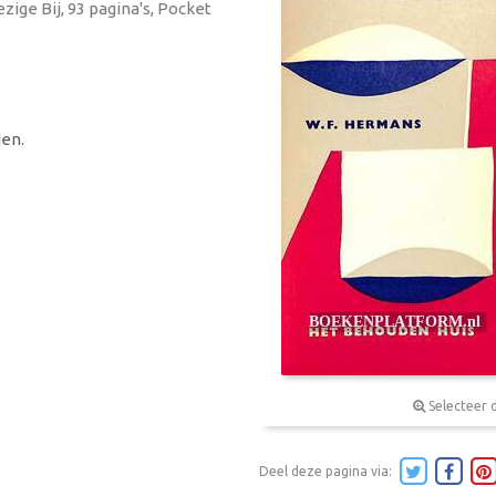
ige Bij, 93 pagina's, Pocket
en.
Selecteer 
Deel deze pagina via: