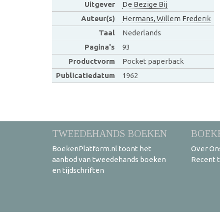
Uitgever
De Bezige Bij
Auteur(s)
Hermans, Willem Frederik
Taal
Nederlands
Pagina's
93
Productvorm
Pocket paperback
Publicatiedatum
1962
TWEEDEHANDS BOEKEN
BOEK
BoekenPlatform.nl toont het
Over On
aanbod van tweedehands boeken
Recent 
en tijdschriften