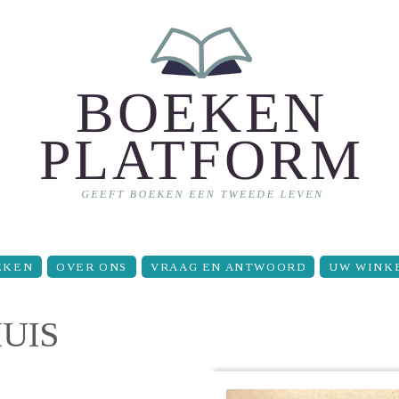
EKEN
OVER ONS
VRAAG EN ANTWOORD
UW WINK
UIS