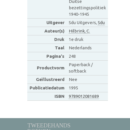
Duitse
bezettingspolitiek
1940-1945
Uitgever
Sdu Uitgevers,
Sdu
Auteur(s)
Hilbrink, C.
Druk
1e druk
Taal
Nederlands
Pagina's
248
Paperback /
Productvorm
softback
Geïllustreerd
Nee
Publicatiedatum
1995
ISBN
9789012081689
TWEEDEHANDS