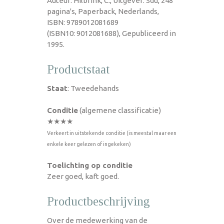
Auteur: Hilbrink, C., Uitgever: Sdu, 248
pagina's, Paperback, Nederlands,
ISBN: 9789012081689
(ISBN10: 9012081688), Gepubliceerd in
1995.
Productstaat
Staat
: Tweedehands
Conditie
(algemene classificatie)
★★★★
Verkeert in uitstekende conditie (is meestal maar een
enkele keer gelezen of ingekeken)
Toelichting op conditie
Zeer goed, kaft goed.
Productbeschrijving
Over de medewerking van de