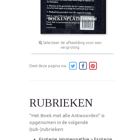
Selecteer de afbeelding voor een
vergroting
Deel deze pagina via:
RUBRIEKEN
"Het Boek met alle Antwoorden" is
opgenomen in de volgende
(sub-)rubrieken:
Esoterie, Homeopathie
>
Esoterie,