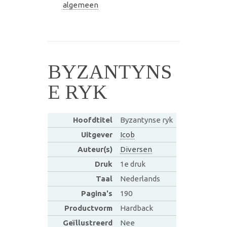
algemeen
BYZANTYNS
E RYK
Hoofdtitel
Byzantynse ryk
Uitgever
Icob
Auteur(s)
Diversen
Druk
1e druk
Taal
Nederlands
Pagina's
190
Productvorm
Hardback
Geïllustreerd
Nee