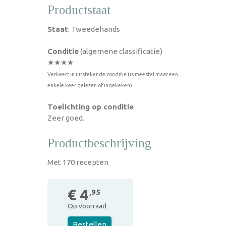
Productstaat
Staat
: Tweedehands
Conditie
(algemene classificatie)
★★★★
Verkeert in uitstekende conditie (is meestal maar een
enkele keer gelezen of ingekeken)
Toelichting op conditie
Zeer goed.
Productbeschrijving
Met 170 recepten
€ 4
,95
Op voorraad
Bestellen