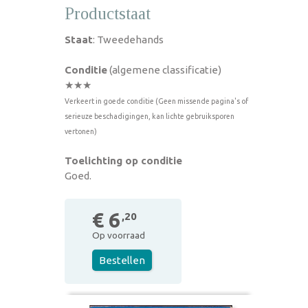
Productstaat
Staat
: Tweedehands
Conditie
(algemene classificatie)
★★★
Verkeert in goede conditie (Geen missende pagina's of
serieuze beschadigingen, kan lichte gebruiksporen
vertonen)
Toelichting op conditie
Goed.
€ 6
,20
Op voorraad
Bestellen