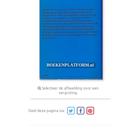
Selecteer de afbeelding voor een
vergroting
Deel deze pagina via: