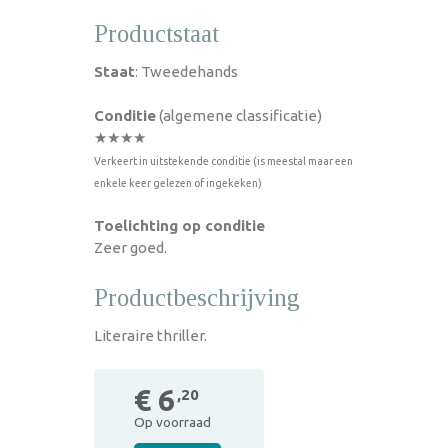
Productstaat
Staat
: Tweedehands
Conditie
(algemene classificatie)
★★★★
Verkeert in uitstekende conditie (is meestal maar een
enkele keer gelezen of ingekeken)
Toelichting op conditie
Zeer goed.
Productbeschrijving
Literaire thriller.
€ 6
,20
Op voorraad