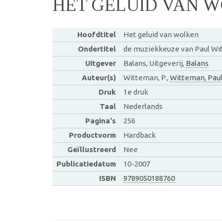
HET GELUID VAN 
Hoofdtitel
Het geluid van wolken
Ondertitel
de muziekkeuze van Paul W
Uitgever
Balans, Uitgeverij,
Balans
Auteur(s)
Witteman, P.,
Witteman, Pau
Druk
1e druk
Taal
Nederlands
Pagina's
256
Productvorm
Hardback
Geïllustreerd
Nee
Publicatiedatum
10-2007
ISBN
9789050188760