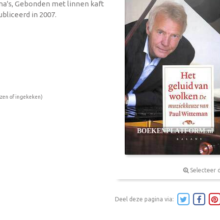
ina's, Gebonden met linnen kaft
bliceerd in 2007.
ezen of ingekeken)
Selecteer 
Deel deze pagina via: