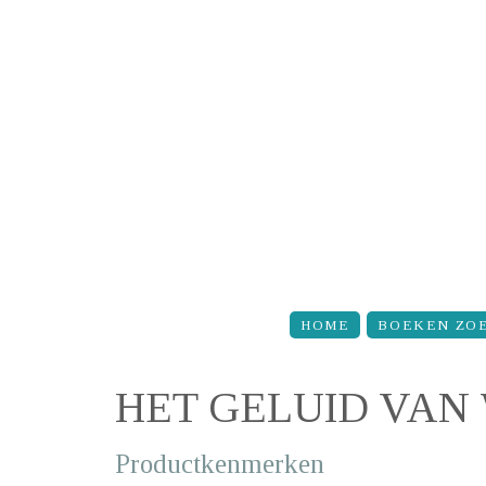
Overslaan en naar de inhoud gaan
HOME
BOEKEN ZO
HET GELUID VAN
Productkenmerken