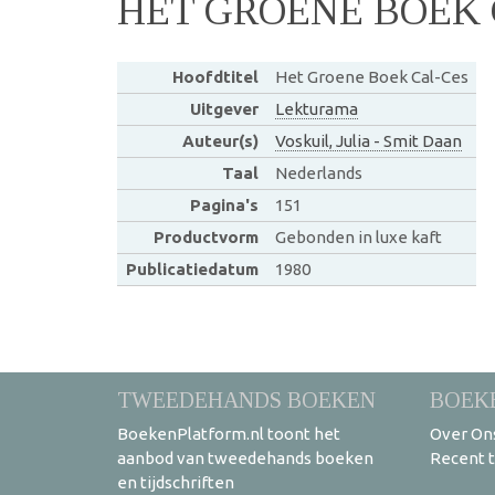
HET GROENE BOEK 
Hoofdtitel
Het Groene Boek Cal-Ces
Uitgever
Lekturama
Auteur(s)
Voskuil, Julia - Smit Daan
Taal
Nederlands
Pagina's
151
Productvorm
Gebonden in luxe kaft
Publicatiedatum
1980
TWEEDEHANDS BOEKEN
BOEK
BoekenPlatform.nl toont het
Over On
aanbod van tweedehands boeken
Recent 
en tijdschriften