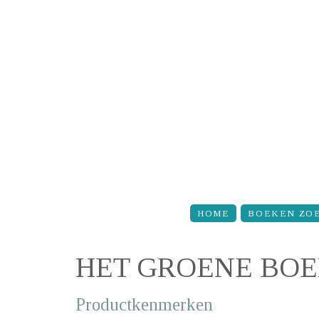
Overslaan en naar de inhoud gaan
HOME
BOEKEN ZO
HET GROENE BOE
Productkenmerken