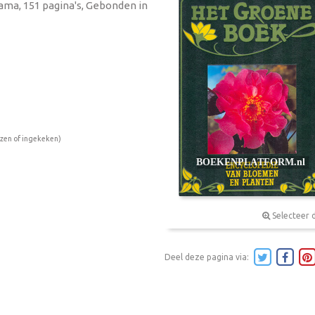
urama, 151 pagina's, Gebonden in
ezen of ingekeken)
Selecteer 
Deel deze pagina via: