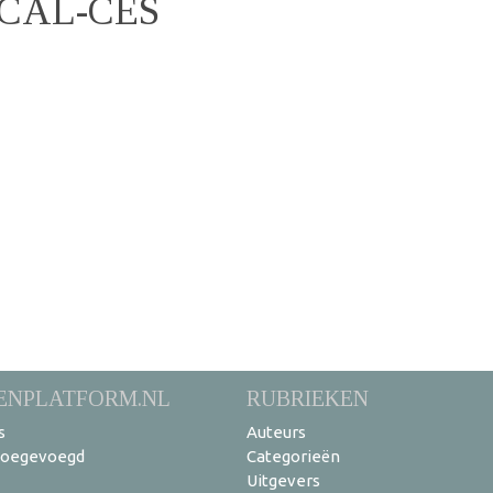
CAL-CES
ENPLATFORM.NL
RUBRIEKEN
s
Auteurs
toegevoegd
Categorieën
Uitgevers