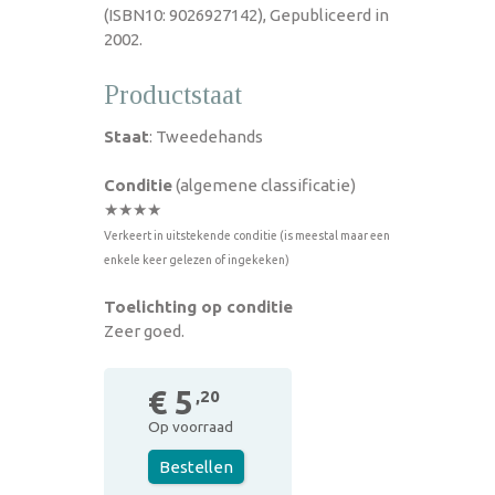
(ISBN10: 9026927142), Gepubliceerd in
2002.
Productstaat
Staat
: Tweedehands
Conditie
(algemene classificatie)
★★★★
Verkeert in uitstekende conditie (is meestal maar een
enkele keer gelezen of ingekeken)
Toelichting op conditie
Zeer goed.
€ 5
,20
Op voorraad
Bestellen