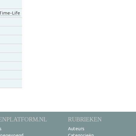
Time-Life
ENPLATFORM.NL
RUBRIEKEN
s
Auteurs
toegevoegd
Categorieën