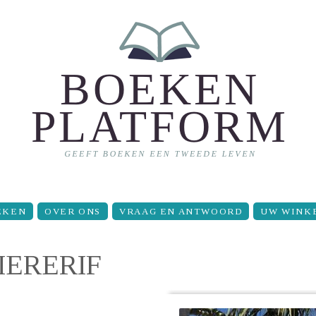
EKEN
OVER ONS
VRAAG EN ANTWOORD
UW WINK
IERERIF