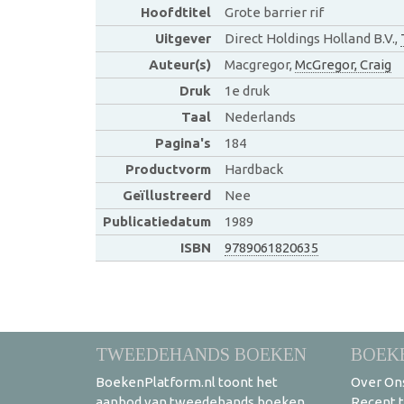
Hoofdtitel
Grote barrier rif
Uitgever
Direct Holdings Holland B.V.,
Auteur(s)
Macgregor,
McGregor, Craig
Druk
1e druk
Taal
Nederlands
Pagina's
184
Productvorm
Hardback
Geïllustreerd
Nee
Publicatiedatum
1989
ISBN
9789061820635
TWEEDEHANDS BOEKEN
BOEK
BoekenPlatform.nl toont het
Over On
aanbod van tweedehands boeken
Recent 