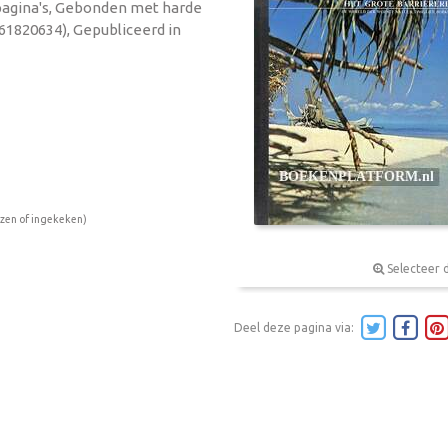
 pagina's, Gebonden met harde
61820634), Gepubliceerd in
ezen of ingekeken)
Selecteer 
Deel deze pagina via: