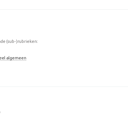
de (sub-)rubrieken:
neel algemeen
F