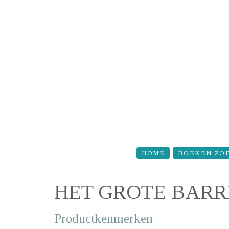
Overslaan en naar de inhoud gaan
HOME
BOEKEN ZO
HET GROTE BARR
Productkenmerken