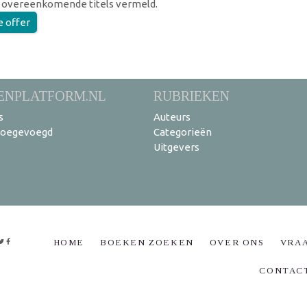
 overeenkomende titels vermeld.
e offer
ENPLATFORM.NL
RUBRIEKEN
s
Auteurs
toegevoegd
Categorieën
Uitgevers
HOME
BOEKEN ZOEKEN
OVER ONS
VRA
CONTAC