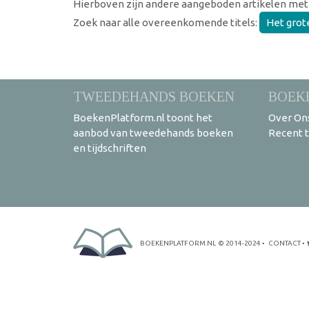
Hierboven zijn andere aangeboden artikelen met
Zoek naar alle overeenkomende titels:
Het grot
TWEEDEHANDS BOEKEN
BOEK
BoekenPlatform.nl toont het
Over On
aanbod van tweedehands boeken
Recent 
en tijdschriften
BOEKENPLATFORM.NL
© 2014-2024
•
CONTACT
•