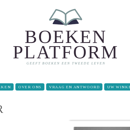
EKEN
OVER ONS
VRAAG EN ANTWOORD
UW WINK
R