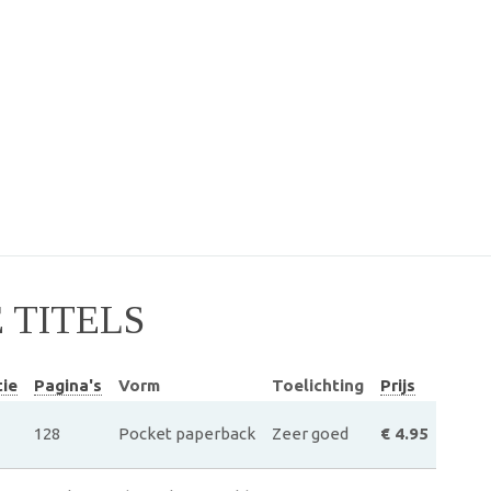
TITELS
tie
Pagina's
Vorm
Toelichting
Prijs
128
Pocket paperback
Zeer goed
€ 4.95