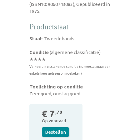
(ISBN10: 9060743083), Gepubliceerd in
1975.
Productstaat
Staat
: Tweedehands
Conditie
(algemene classificatie)
★★★★
Verkeert in uitstekende conditie (is meestal maar een
enkele keer gelezen of ingekeken)
Toelichting op conditie
Zeer goed, omslag goed.
€ 7
,70
Op voorraad
Bestellen