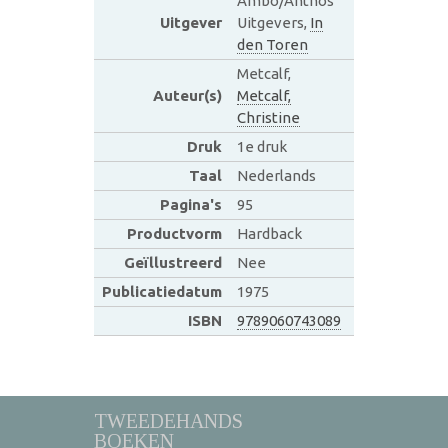
Ambo/Anthos
Uitgever
Uitgevers,
In
den Toren
Metcalf,
Auteur(s)
Metcalf,
Christine
Druk
1e druk
Taal
Nederlands
Pagina's
95
Productvorm
Hardback
Geïllustreerd
Nee
Publicatiedatum
1975
ISBN
9789060743089
TWEEDEHANDS
BOEKEN