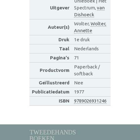
Unieboek | Het
Uitgever
Spectrum,
van
Dishoeck
Wolter,
Wolter,
Auteur(s)
Annette
Druk
1e druk
Taal
Nederlands
Pagina's
71
Paperback /
Productvorm
softback
Geïllustreerd
Nee
Publicatiedatum
1977
ISBN
9789026931246
TWEEDEHANDS
BOEKEN