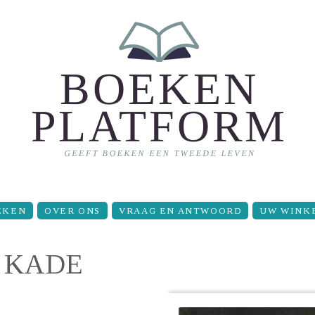
EKEN
OVER ONS
VRAAG EN ANTWOORD
UW WINK
E KADE