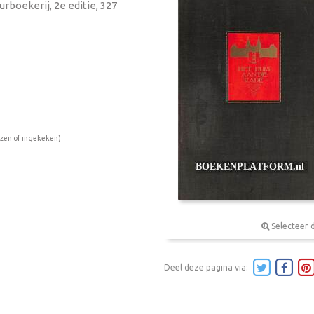
rboekerij, 2e editie, 327
ezen of ingekeken)
Selecteer 
Deel deze pagina via: