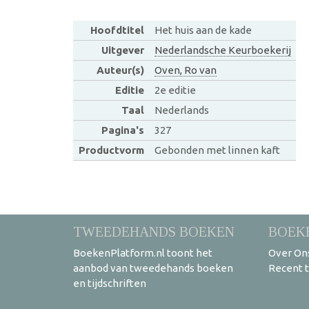
Hoofdtitel
Het huis aan de kade
Uitgever
Nederlandsche Keurboekerij
Auteur(s)
Oven, Ro van
Editie
2e editie
Taal
Nederlands
Pagina's
327
Productvorm
Gebonden met linnen kaft
TWEEDEHANDS BOEKEN
BOEK
BoekenPlatform.nl toont het
Over On
aanbod van tweedehands boeken
Recent 
en tijdschriften