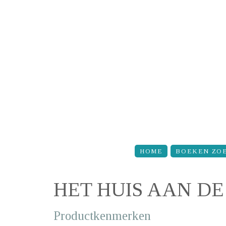
Overslaan en naar de inhoud gaan
HOME
BOEKEN ZO
HET HUIS AAN D
Productkenmerken