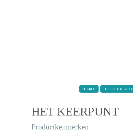
Overslaan en naar de inhoud gaan
HOME
BOEKEN ZO
HET KEERPUNT
Productkenmerken