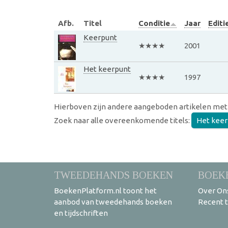
Afb.
Titel
Conditie
Jaar
Editi
Keerpunt
★★★★
2001
Het keerpunt
★★★★
1997
Hierboven zijn andere aangeboden artikelen met
Zoek naar alle overeenkomende titels:
Het keer
TWEEDEHANDS BOEKEN
BOEK
BoekenPlatform.nl toont het
Over On
aanbod van tweedehands boeken
Recent 
en tijdschriften