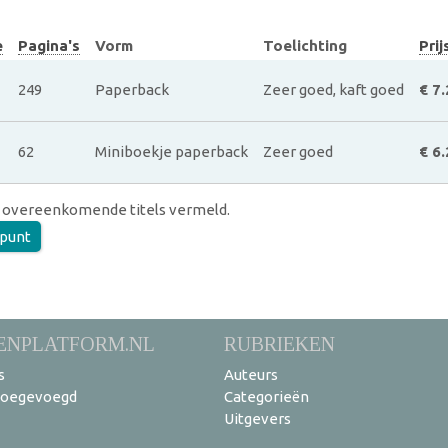
e
Pagina's
Vorm
Toelichting
Prij
249
Paperback
Zeer goed, kaft goed
€ 7.
62
Miniboekje paperback
Zeer goed
€ 6.
 overeenkomende titels vermeld.
punt
ENPLATFORM.NL
RUBRIEKEN
s
Auteurs
toegevoegd
Categorieën
Uitgevers