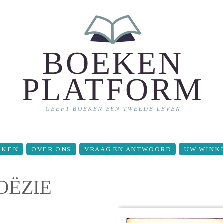
EKEN
OVER ONS
VRAAG EN ANTWOORD
UW WINK
OËZIE