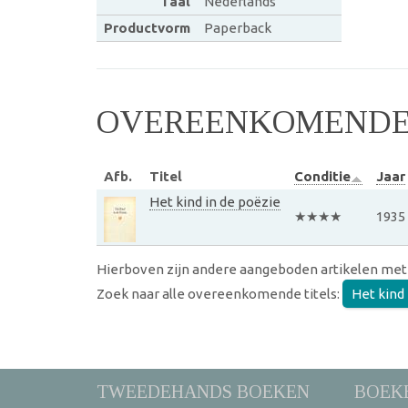
Taal
Nederlands
Productvorm
Paperback
OVEREENKOMENDE 
Afb.
Titel
Conditie
Jaar
Het kind in de poëzie
★★★★
1935
Hierboven zijn andere aangeboden artikelen met
Zoek naar alle overeenkomende titels:
Het kind 
TWEEDEHANDS BOEKEN
BOEK