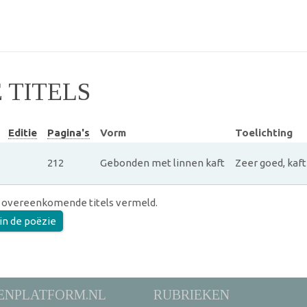
TITELS
Editie
Pagina's
Vorm
Toelichting
212
Gebonden met linnen kaft
Zeer goed, kaf
 overeenkomende titels vermeld.
in de poëzie
ENPLATFORM.NL
RUBRIEKEN