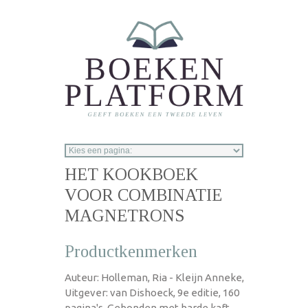
Overslaan en naar de inhoud gaan
HET KOOKBOEK
VOOR COMBINATIE
MAGNETRONS
Productkenmerken
Auteur: Holleman, Ria - Kleijn Anneke,
Uitgever: van Dishoeck, 9e editie, 160
pagina's, Gebonden met harde kaft,