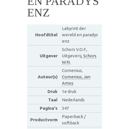
EN PARADYS
ENZ
Labyrint der
Hoofdtitel
wereld en paradys
enz
Schors V.O.F.,
Uitgever
Uitgeverij,
Schors
W.N.
Comenius,
Auteur(s)
Comenius, Jan
Amos
Druk
1e druk
Taal
Nederlands
Pagina's
347
Paperback /
Productvorm
softback