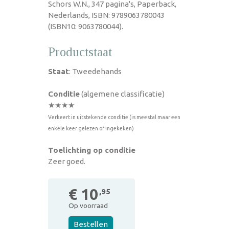
Schors W.N., 347 pagina's, Paperback,
Nederlands, ISBN: 9789063780043
(ISBN10: 9063780044).
Productstaat
Staat
: Tweedehands
Conditie
(algemene classificatie)
★★★★
Verkeert in uitstekende conditie (is meestal maar een
enkele keer gelezen of ingekeken)
Toelichting op conditie
Zeer goed.
€ 10
,95
Op voorraad
Bestellen